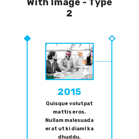
With Image - Type
2
2015
Quisque volutpat
mattis eros.
Nullam malesuada
erat ut ki diaml ka
dhuddu.