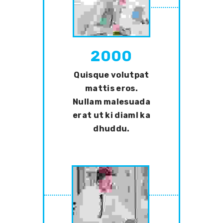
2000
Quisque volutpat
mattis eros.
Nullam malesuada
erat ut ki diaml ka
dhuddu.