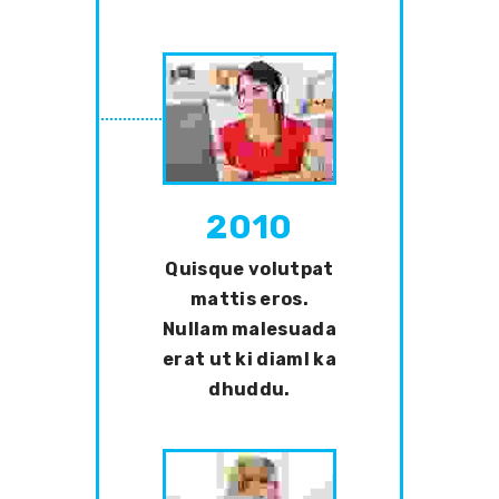
2010
Quisque volutpat
mattis eros.
Nullam malesuada
erat ut ki diaml ka
dhuddu.